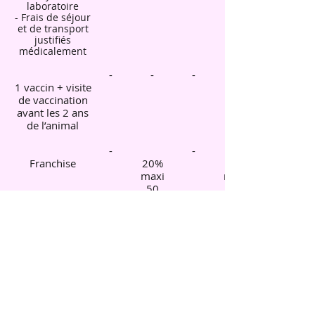
laboratoire
- Frais de séjour
et de transport
justifiés
médicalement
-
-
-
1 vaccin + visite
de vaccination
avant les 2 ans
de l’animal
-
-
Franchise
20%
20%
maxi
maxi
50
€/facture
€/facture
1 500 €
2 000 €
Plafond annuel
de garanties
Assistance :
Jusqu’à 230 €
- Frais de
pension en cas