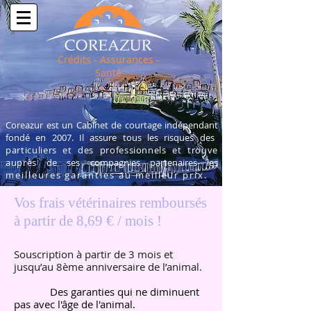
Crédits - Assurances -
Santé
Coreazur est un Cabinet de courtage indépendant
fondé en 2007. Il assure tous les risques des
particuliers et des professionnels et trouve
auprès
de ses compagnies partenaires les
meilleures garanties au meilleur prix.
Vos frais vétérinaires remboursés
à partir de 8,69 € / mois !
Souscription à partir de 3 mois et
jusqu’au 8ème anniversaire de l’animal.
Des garanties qui ne diminuent
pas avec l'âge de l'animal.