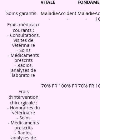
VITALE
FONDAMENTALE
Soins garantis
Maladie
Accident
Maladie
Accident
-
-
-
100% FR
Frais médicaux
courants :
- Consultations,
visites de
vétérinaire
- Soins
- Médicaments
prescrits
- Radios,
analyses de
laboratoire
70% FR
100% FR
70% FR
100% FR
Frais
d’Intervention
chirurgicale :
- Honoraires du
vétérinaire
- Soins
- Médicaments
prescrits
- Radios,
analyses de