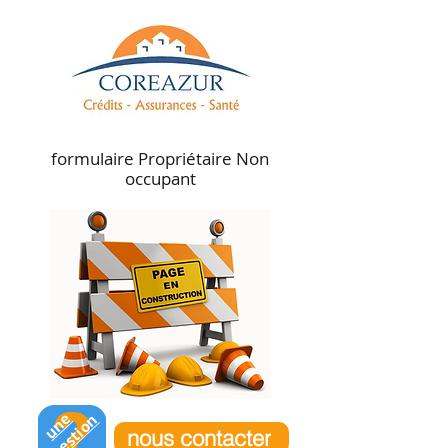
formulaire Propriétaire Non
occupant
u
n
e
q
u
e
s
t
i
o
n
nous contacter