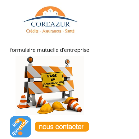
formulaire mutuelle d'entreprise
u
n
e
q
u
e
s
t
i
o
n
nous contacter